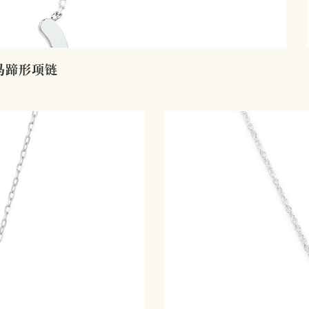
马蹄形项链